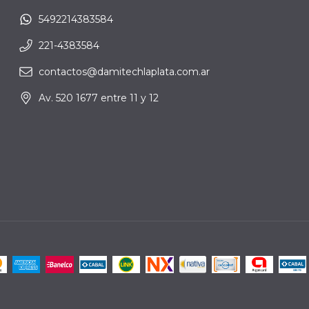
5492214383584
221-4383584
contactos@damitechlaplata.com.ar
Av. 520 1677 entre 11 y 12