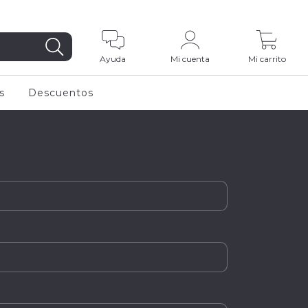
0
Ayuda
Mi cuenta
Mi carrito
s
Descuentos