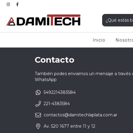
Inicio
Nosotr
Contacto
También podes enviarnos un mensaje a través 
WhatsApp
5492214383584
221-4383584
contactos@damitechlaplata.com.ar
Av. 520 1677 entre 11 y 12