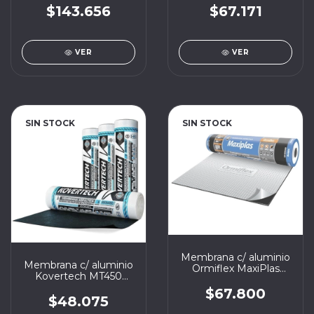
$143.656
$67.171
VER
VER
SIN STOCK
SIN STOCK
Membrana c/ aluminio
Membrana c/ aluminio
Ormiflex MaxiPlas
Kovertech MT450
4mm 40kg x 10m2
3,5mm 40kg x 10m2
$67.800
$48.075