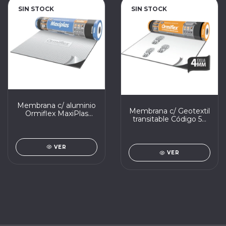
SIN STOCK
SIN STOCK
Membrana c/ aluminio
Membrana c/ Geotextil
Ormiflex MaxiPlas
transitable Código 50
3mm 25kg x 10m2
Ormiflex 4mm 45kg x
10m2
VER
VER