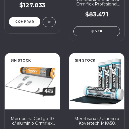
10m2
Ormiflex Profesional
$127.833
4mm 40kg x 10m2
$83.471
VER
SIN STOCK
SIN STOCK
Membrana Código 10
Membrana c/ aluminio
c/ aluminio Ormiflex
Kovertech MK450
4mm 45kg x 10m2
4mm 40kg x 10m2