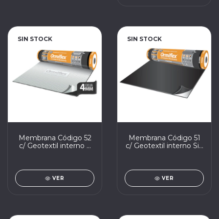
SIN STOCK
SIN STOCK
Membrana Código 52
Membrana Código 51
c/ Geotextil interno y
c/ Geotextil interno Sin
aluminio externo
aluminio Ormiflex
Ormiflex 4mm 45kg x
4mm 45kg x 10m2
10m2
VER
VER