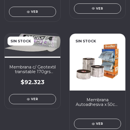
VER
VER
SIN STOCK
SIN STOCK
Membrana c/ Geotextil
transitable 170grs
Kovertech MKGO450
4mm 45kg x 10m2
$92.323
Membrana
VER
Autoadhesiva x 50cm
(25ml)
VER