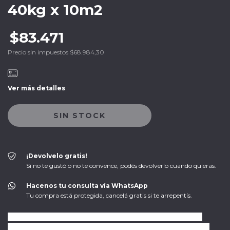
40kg x 10m2
$83.471
Precio sin impuestos
$68.984,30
Ver más detalles
¡Devolvelo gratis!
Si no te gustó o no te convence, podés devolverlo cuando quieras.
Hacenos tu consulta vía WhatsApp
Tu compra está protegida, cancelá gratis si te arrepentís.
Membranas con asfalto plástico Nº1 polimerizado, refuerzo
central e inferior de polietileno de alta densidad, doble capa