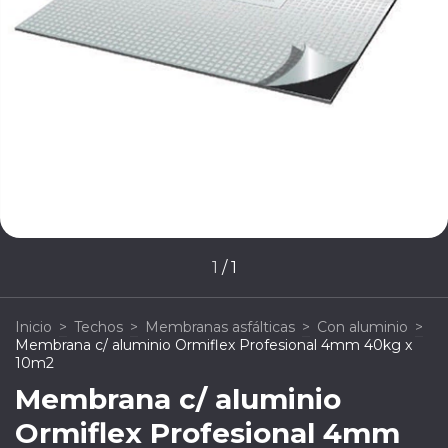
1
/
1
Inicio
>
Techos
>
Membranas asfálticas
>
Con aluminio
>
Membrana c/ aluminio Ormiflex Profesional 4mm 40kg x
10m2
Membrana c/ aluminio
Ormiflex Profesional 4mm