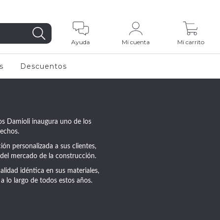
0
Ayuda
Mi cuenta
Mi carrito
s
Descuentos
os Damioli inaugura uno de los
techos.
ón personalizada a sus clientes,
del mercado de la construcción.
lidad idéntica en sus materiales,
a lo largo de todos estos años.