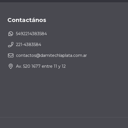
Contactános
5492214383584
221-4383584
contactos@damitechlaplata.com.ar
Av. 520 1677 entre 11 y 12