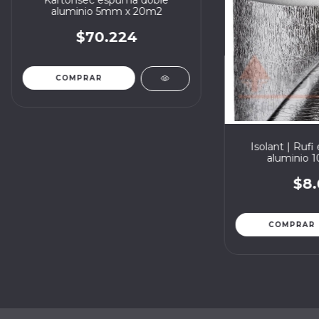
aluminio 5mm x 20m2
$70.224
Isolant | Ruf
aluminio 
$8.