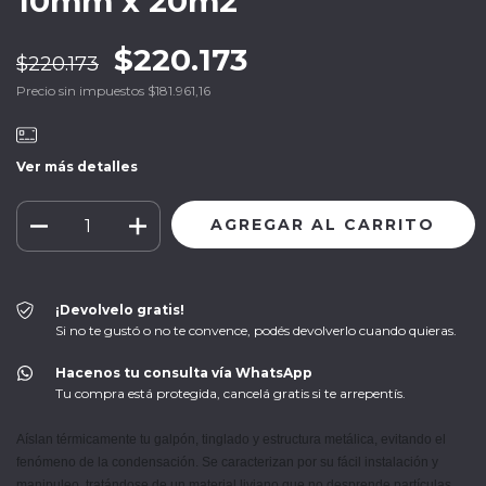
10mm x 20m2
$220.173
$220.173
Precio sin impuestos
$181.961,16
Ver más detalles
¡Devolvelo gratis!
Si no te gustó o no te convence, podés devolverlo cuando quieras.
Hacenos tu consulta vía WhatsApp
Tu compra está protegida, cancelá gratis si te arrepentís.
Aíslan térmicamente tu galpón, tinglado y estructura metálica, evitando el 
fenómeno de la condensación. Se caracterizan por su fácil instalación y 
manipuleo, tratándose de un material liviano que no desprende partículas.