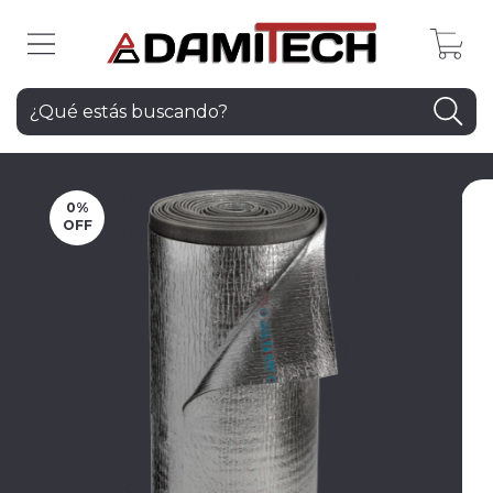
0
0
%
OFF