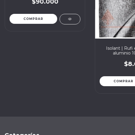
$90.000
Isolant | Ruf
aluminio 
$8.