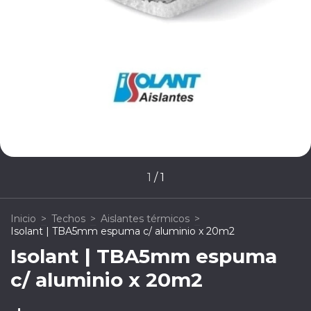
1
/
1
Inicio
>
Techos
>
Aislantes térmicos
>
Isolant | TBA5mm espuma c/ aluminio x 20m2
Isolant | TBA5mm espuma
c/ aluminio x 20m2