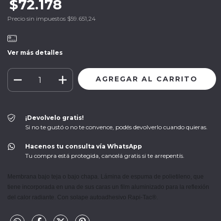
$72.178
Precio sin impuestos
$59.651,24
Ver más detalles
¡Devolvelo gratis!
Si no te gustó o no te convence, podés devolverlo cuando quieras.
Hacenos tu consulta vía WhatsApp
Tu compra está protegida, cancelá gratis si te arrepentís.
Membrana bajo teja o bajo chapa. Lámina de espuma de polietileno, que 
tiene incorporada en una de sus caras un film aluminizado para la reflexión 
del calor radiante. Con solape autoadhesivo Rapi-Tac®.