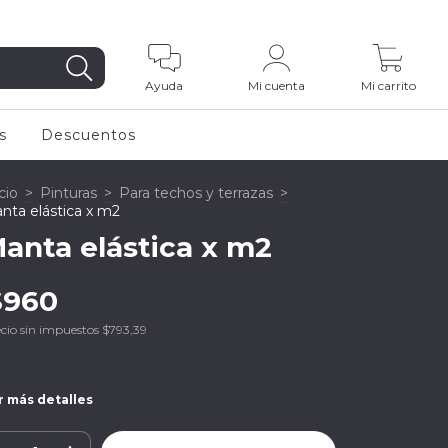
0
Ayuda
Mi cuenta
Mi carrito
s
Descuentos
cio
>
Pinturas
>
Para techos y terrazas
>
nta elástica x m2
anta elástica x m2
$960
cio sin impuestos
$793,39
r más detalles