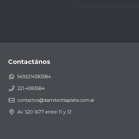
Contactános
5492214383584
221-4383584
contactos@damitechlaplata.com.ar
Av. 520 1677 entre 11 y 12