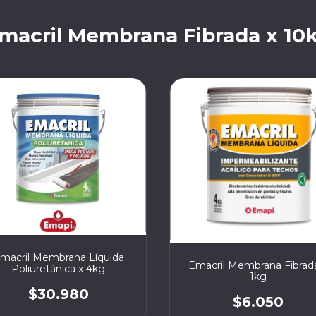
macril Membrana Fibrada x 10
macril Membrana Líquida
Emacril Membrana Fibrad
Poliuretánica x 4kg
1kg
$30.980
$6.050