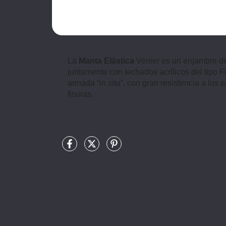
La
Manta Elástica
Venier es un enjambre de 
juntamente con techados acrílicos del tipo 
armada “in situ”, con gran resistencia a los 
fisuras.