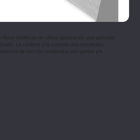
fibras sintéticas de última generación que aplicada
Fibrado. Le confiere a la cubierta una membrana
esfuerzos de tracción producidas por grietas y/o