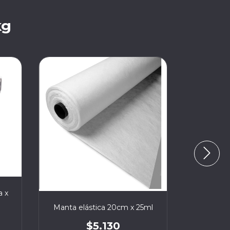
kg
a x
Manta elástica 20cm x 25ml
Manta el
$5.130