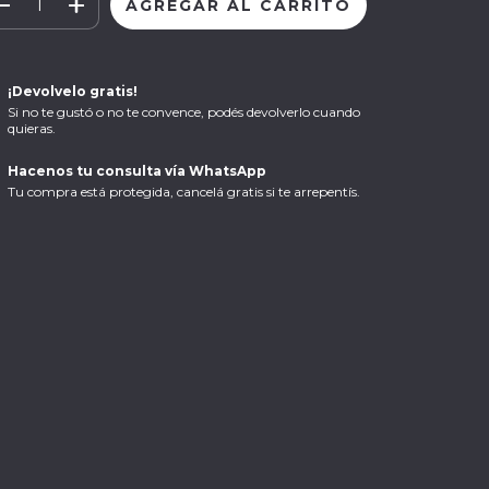
¡Devolvelo gratis!
Si no te gustó o no te convence, podés devolverlo cuando
quieras.
Hacenos tu consulta vía WhatsApp
Tu compra está protegida, cancelá gratis si te arrepentís.