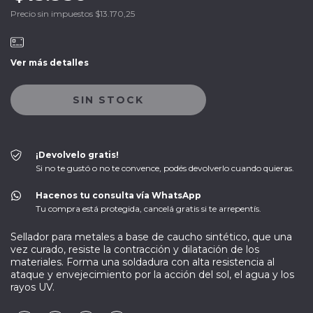
Precio sin impuestos
$13.170,25
Ver más detalles
¡Devolvelo gratis!
Si no te gustó o no te convence, podés devolverlo cuando quieras.
Hacenos tu consulta vía WhatsApp
Tu compra está protegida, cancelá gratis si te arrepentís.
Sellador para metales a base de caucho sintético, que una
vez curado, resiste la contracción y dilatación de los
materiales. Forma una soldadura con alta resistencia al
ataque y envejecimiento por la acción del sol, el agua y los
rayos UV.