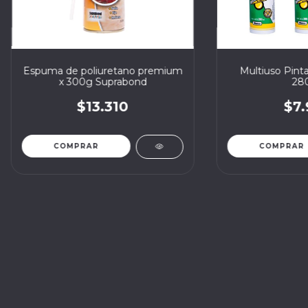
Espuma de poliuretano premium
Multiuso Pint
x 300g Suprabond
28
$13.310
$7.