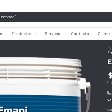
os
Productos
Servicios
Contacto
Cliente
Ini
Em
E
Pre
Ve
Col