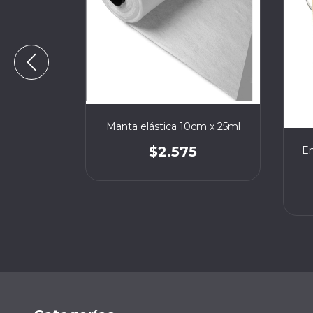
 x m2
Manta elástica 10cm x 25ml
$2.575
Em