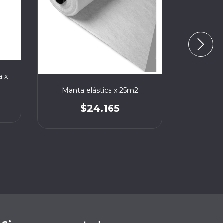
Emacril
a x
Poli
Manta elástica x 25m2
$24.165