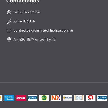
Contactános
5492214383584
221-4383584
contactos@damitechlaplata.com.ar
Av. 520 1677 entre 11 y 12