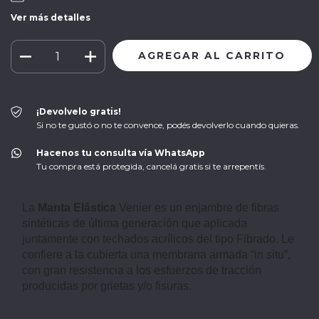
Ver más detalles
¡Devolvelo gratis!
Si no te gustó o no te convence, podés devolverlo cuando quieras.
Hacenos tu consulta vía WhatsApp
Tu compra está protegida, cancelá gratis si te arrepentís.
La
Manta Elástica
Venier es un enjambre de fibras
sintéticas de última generación que aplicada
juntamente con techados acrílicos del tipo Fibrado. Le
confiere a la cubierta una membrana armada “in situ”,
con gran resistencia a los esfuerzos de tracción
producidas por grietas y/o fisuras.