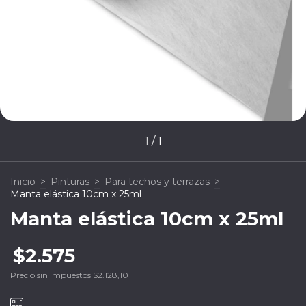
1
/
1
Inicio
>
Pinturas
>
Para techos y terrazas
>
Manta elástica 10cm x 25ml
Manta elástica 10cm x 25ml
$2.575
Precio sin impuestos
$2.128,10