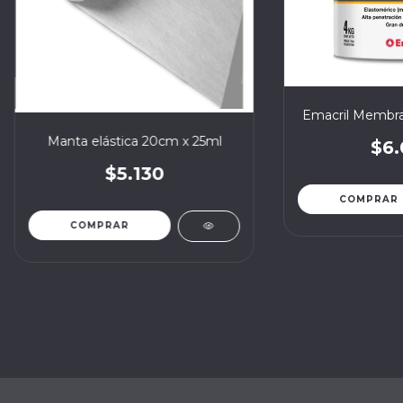
Emacril Membran
Manta elástica 20cm x 25ml
$6.
$5.130
COMPRAR