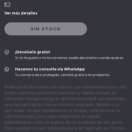
Ver más detalles
¡Devolvelo gratis!
Si no te gustó o no te convence, podés devolverlo cuando quieras.
Hacenos tu consulta vía WhatsApp
Tu compra está protegida, cancelá gratis si te arrepentís.
Producto acrílico para uso interior, con máxima blancura, alto
poder cubritivo, excelente nivelación y rápido secado. Su
adecuada reología otorga la óptima viscosidad que posibilita
una fácil aplicación con un mínimo salpicado. Debido a su
olor suave –el que rápidamente se disipa–, esta pintura ha
sido formulada para cubrir exigencias de rápida
habitabilidad, como se espera de un producto de alta gama.
Esta cualidad lo hace adecuado para ser aplicado en clínicas,